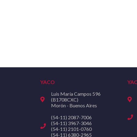
YACO
YA
Luis María Campos 596
(B1708CXC)
Morón - Buenos Aires
(54-11) 2087-7006
(54-11) 3967-3046
(54-11) 2101-0760
(54-11) 6380-2965