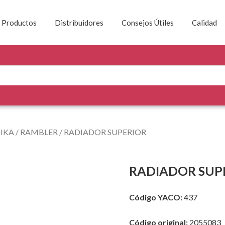
Productos
Distribuidores
Consejos Útiles
Calidad
/
IKA
/
RAMBLER
/ RADIADOR SUPERIOR
RADIADOR SUP
Código YACO:
437
Código original:
2055083