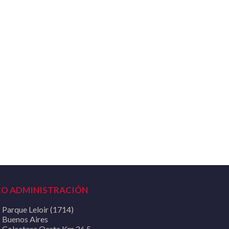
CO ADMINISTRACIÓN
Parque Leloir (1714)
Buenos Aires
Colectora Oeste Km 26,5