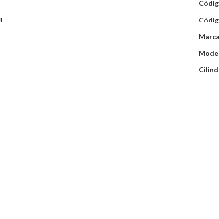
Códig
3
Códig
Marca
Mode
Cilind