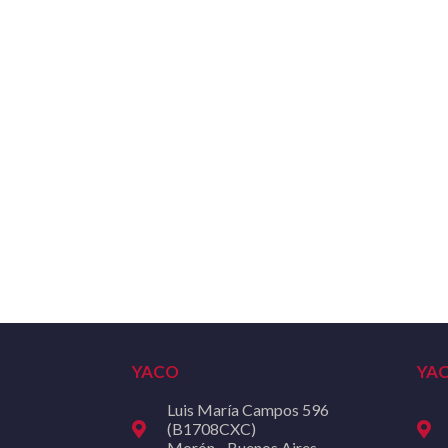
YACO
YA
Luis María Campos 596
(B1708CXC)
Morón - Buenos Aires