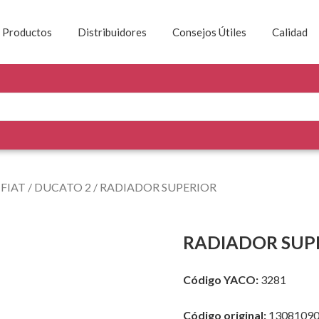
Productos
Distribuidores
Consejos Útiles
Calidad
/
FIAT
/
DUCATO 2
/ RADIADOR SUPERIOR
RADIADOR SUP
Código YACO:
3281
Código original:
1308109