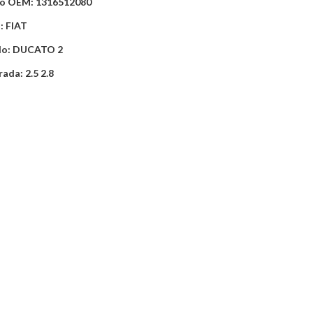
o OEM: 1316512080
: FIAT
o: DUCATO 2
rada: 2.5 2.8