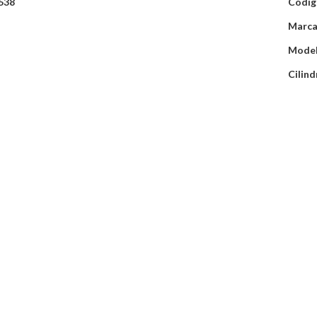
538
Códig
Marca
Model
Cilind