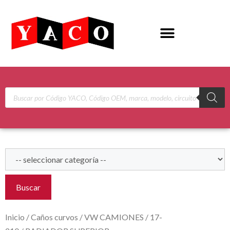
Buscar
Inicio
/
Caños curvos
/
VW CAMIONES
/
17-