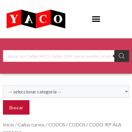
Buscar
Inicio
/
Caños curvos
/
CODOS
/
CODOS
/ CODO 90° ALA