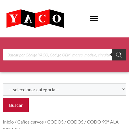
Buscar
Inicio
/
Caños curvos
/
CODOS
/
CODOS
/ CODO 90° ALA