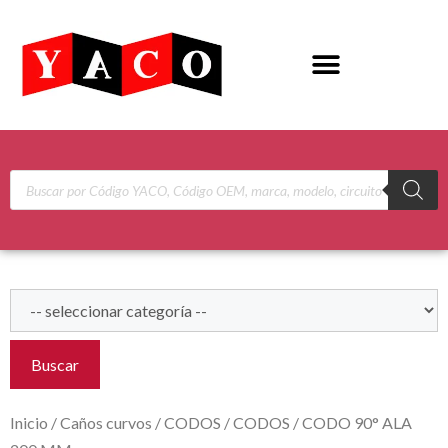
Buscar
Inicio
/
Caños curvos
/
CODOS
/
CODOS
/ CODO 90° ALA