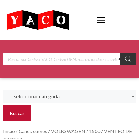
Buscar
Inicio
/
Caños curvos
/
VOLKSWAGEN
/
1500
/ VENTEO DE