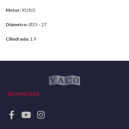
Motor:
XU9J2
Diámetro:
Ø25 – 27
Cilindrada:
1.9
SEGUINOS EN