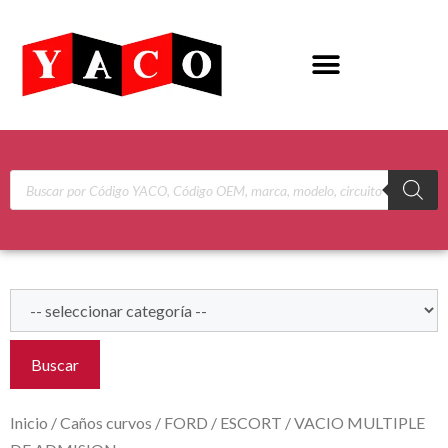
Buscar
Inicio
/
Caños curvos
/
FORD
/
ESCORT
/ VACIO MULTIPLE