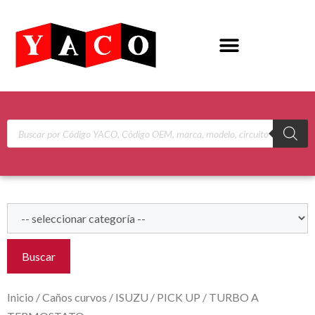
Buscar
Inicio
/
Caños curvos
/
ISUZU
/
PICK UP
/ TURBO A