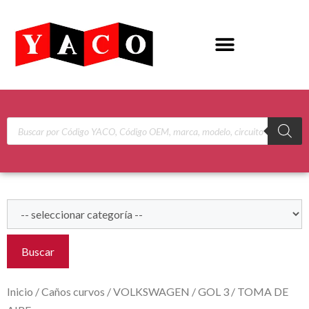
Buscar
Inicio
/
Caños curvos
/
VOLKSWAGEN
/
GOL 3
/ TOMA DE