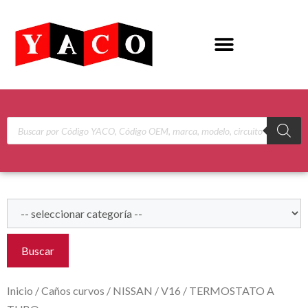
Buscar
Inicio
/
Caños curvos
/
NISSAN
/
V16
/ TERMOSTATO A