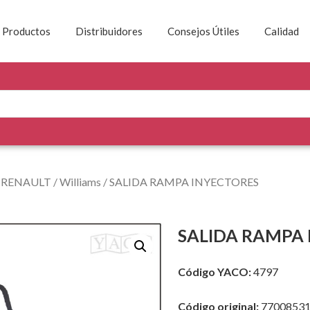
Productos
Distribuidores
Consejos Útiles
Calidad
/
RENAULT
/
Williams
/ SALIDA RAMPA INYECTORES
SALIDA RAMPA
Código YACO:
4797
Código original:
7700853