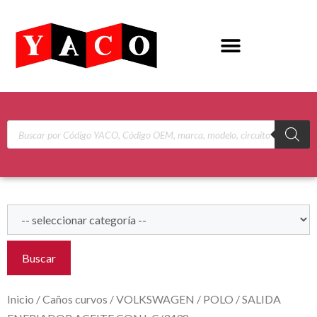
Buscar
Inicio
/
Caños curvos
/
VOLKSWAGEN
/
POLO
/ SALIDA