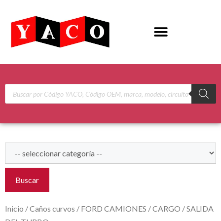
Buscar
Inicio
/
Caños curvos
/
FORD CAMIONES
/
CARGO
/ SALIDA