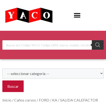
Buscar
Inicio
/
Caños curvos
/
FORD
/
KA
/ SALIDA CALEFACTOR