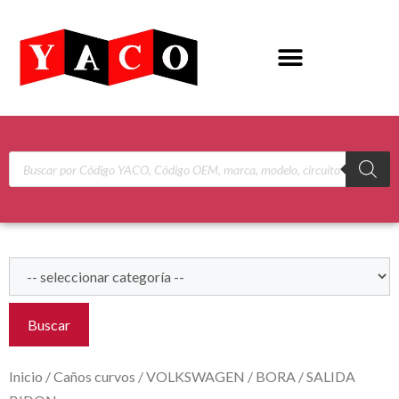
Buscar
Inicio
/
Caños curvos
/
VOLKSWAGEN
/
BORA
/ SALIDA