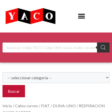
Buscar
Inicio
/
Caños curvos
/
FIAT
/
DUNA-UNO
/ RESPIRACION