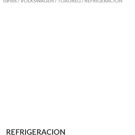
curvos
/
VOLKSWAGEN
/
TOAUREG
/ REFRIGERACION
REFRIGERACION