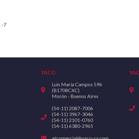
 -7
YACO
YA
Luis María Campos 596
(B1708CXC)
Morón - Buenos Aires
(54-11) 2087-7006
(54-11) 3967-3046
(54-11) 2101-0760
(54-11) 6380-2965
atcomercial@yaco-sa.com