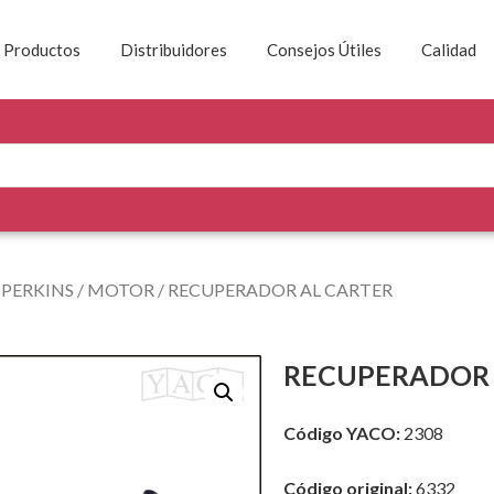
Productos
Distribuidores
Consejos Útiles
Calidad
/
PERKINS
/
MOTOR
/ RECUPERADOR AL CARTER
RECUPERADOR 
Código YACO:
2308
Código original:
6332