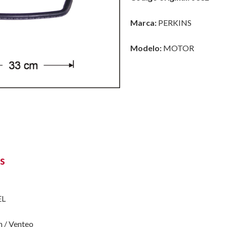
Marca:
PERKINS
Modelo:
MOTOR
s
EL
n / Venteo