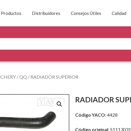
Productos
Distribuidores
Consejos Útiles
Calidad
/
CHERY
/
QQ
/ RADIADOR SUPERIOR
RADIADOR SUP
Código YACO:
4428
Código original:
S1113031