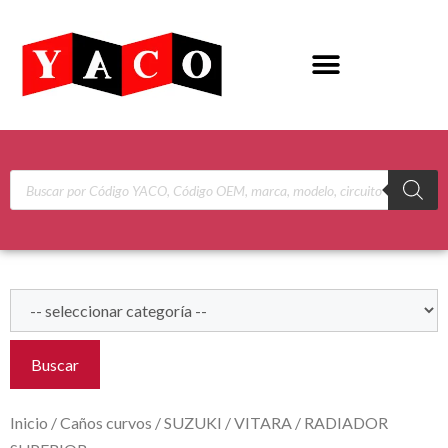
Buscar
Inicio
/
Caños curvos
/
SUZUKI
/
VITARA
/ RADIADOR