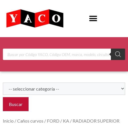
Buscar
Inicio
/
Caños curvos
/
FORD
/
KA
/ RADIADOR SUPERIOR