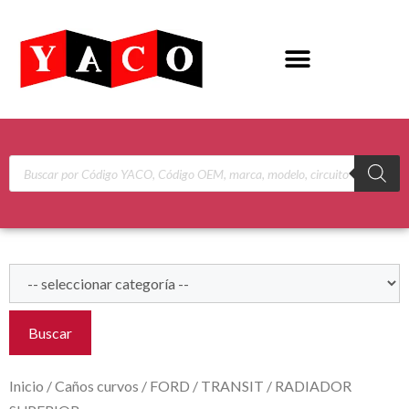
Buscar
Inicio
/
Caños curvos
/
FORD
/
TRANSIT
/ RADIADOR