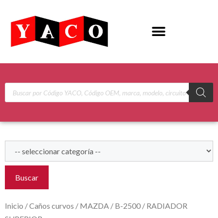
Buscar
Inicio
/
Caños curvos
/
MAZDA
/
B-2500
/ RADIADOR