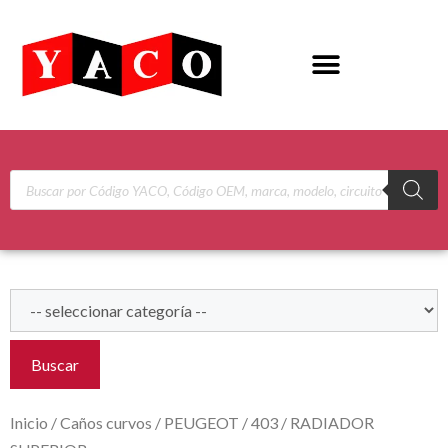
Buscar
Inicio
/
Caños curvos
/
PEUGEOT
/
403
/ RADIADOR