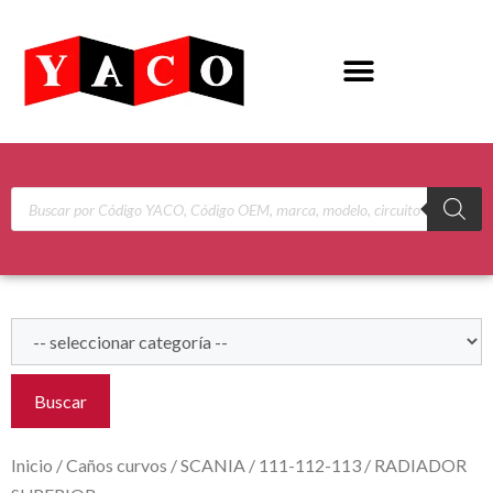
Buscar
Inicio
/
Caños curvos
/
SCANIA
/
111-112-113
/ RADIADOR