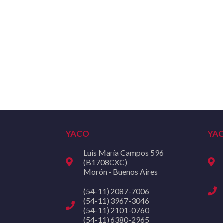
YACO
YA
Luis María Campos 596
(B1708CXC)
Morón - Buenos Aires
(54-11) 2087-7006
(54-11) 3967-3046
(54-11) 2101-0760
(54-11) 6380-2965