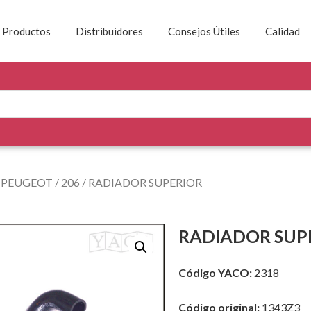
Productos
Distribuidores
Consejos Útiles
Calidad
/
PEUGEOT
/
206
/ RADIADOR SUPERIOR
RADIADOR SUP
Código YACO:
2318
Código original:
1343Z3