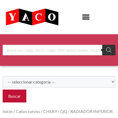
Buscar
Inicio
/
Caños curvos
/
CHERY
/
QQ
/ RADIADOR INFERIOR