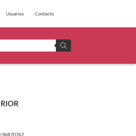
Usuarios
Contacto
ERIOR
/96870762