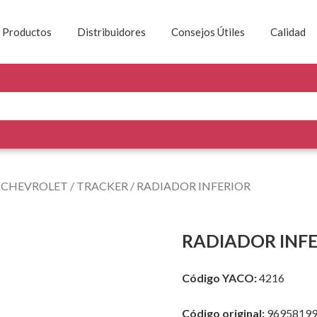
Productos
Distribuidores
Consejos Útiles
Calidad
/
CHEVROLET
/
TRACKER
/ RADIADOR INFERIOR
RADIADOR INF
Código YACO:
4216
Código original:
96958199