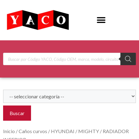
Buscar
Inicio
/
Caños curvos
/
HYUNDAI
/
MIGHTY
/ RADIADOR