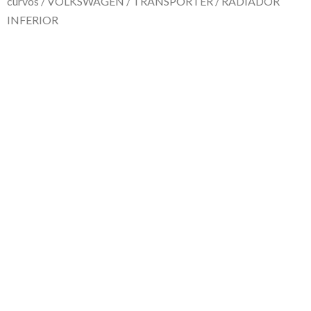
curvos
/
VOLKSWAGEN
/
TRANSPORTER
/ RADIADOR
INFERIOR