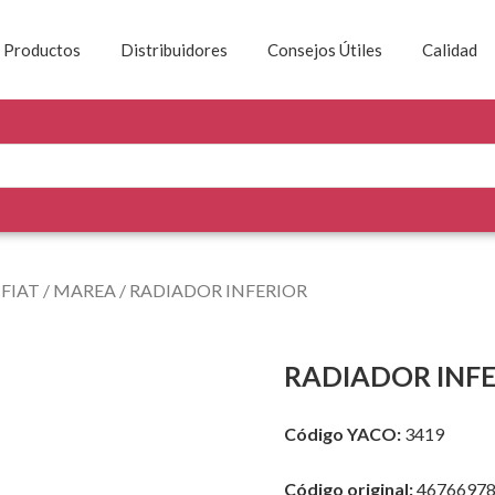
Productos
Distribuidores
Consejos Útiles
Calidad
/
FIAT
/
MAREA
/ RADIADOR INFERIOR
RADIADOR INF
Código YACO:
3419
Código original:
4676697