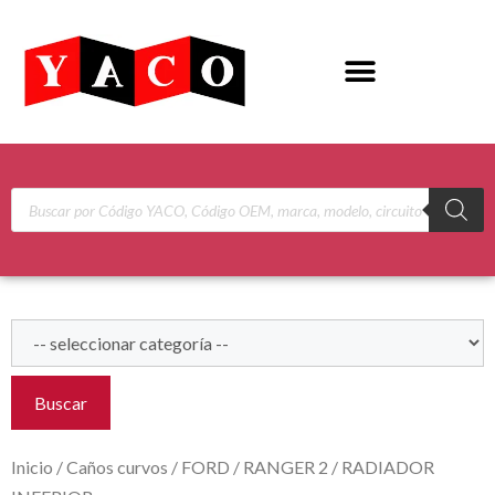
Buscar
Inicio
/
Caños curvos
/
FORD
/
RANGER 2
/ RADIADOR