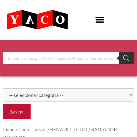
Buscar
Inicio
/
Caños curvos
/
RENAULT
/
CLIO
/ RADIADOR