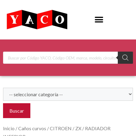
Buscar
Inicio
/
Caños curvos
/
CITROEN
/
ZX
/ RADIADOR