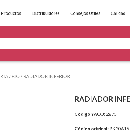
Productos
Distribuidores
Consejos Útiles
Calidad
/
KIA
/
RIO
/ RADIADOR INFERIOR
RADIADOR INF
Código YACO:
2875
Código original:
PK30A15