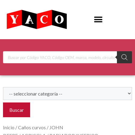
Buscar
Inicio
/
Caños curvos
/
JOHN