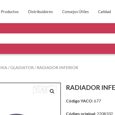
Productos
Distribuidores
Consejos Útiles
Calidad
/
IKA
/
GLADIATOR
/ RADIADOR INFERIOR
RADIADOR INF
Código YACO:
677
Código original:
2208332