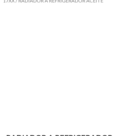
17XX
/ RADIADOR A REFRIGERADOR ACEITE