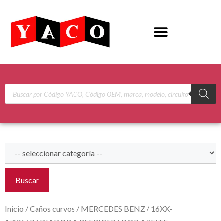
Buscar
Inicio
/
Caños curvos
/
MERCEDES BENZ
/
16XX-