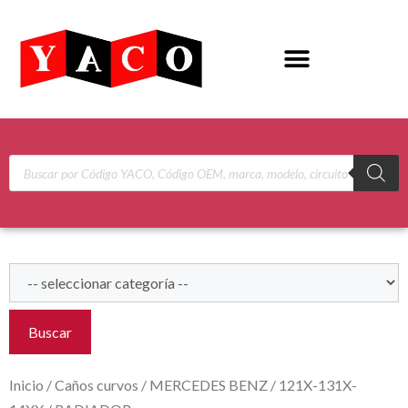
Buscar
Inicio
/
Caños curvos
/
MERCEDES BENZ
/
121X-131X-