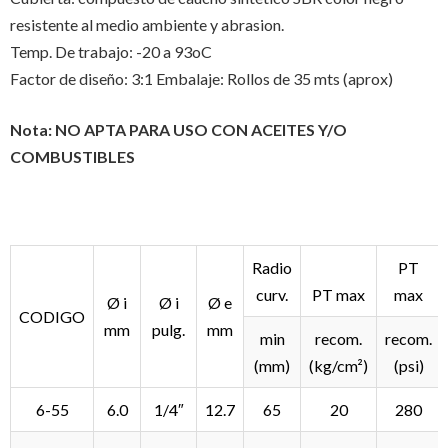
resistente al medio ambiente y abrasion.
Temp. De trabajo: -20 a 93oC
Factor de diseño: 3:1 Embalaje: Rollos de 35 mts (aprox)
Nota: NO APTA PARA USO CON ACEITES Y/O
COMBUSTIBLES
Radio
PT
curv.
PT max
max
Ø i
Ø i
Ø e
CODIGO
mm
pulg.
mm
min
recom.
recom.
(mm)
(kg/cm²)
(psi)
6-55
6.0
1/4″
12.7
65
20
280