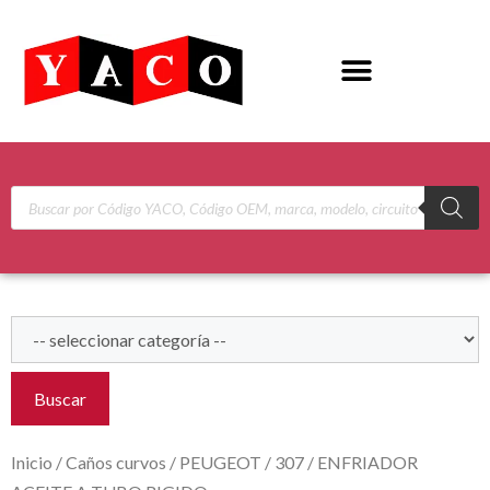
Buscar
Inicio
/
Caños curvos
/
PEUGEOT
/
307
/ ENFRIADOR