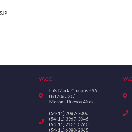
5JP
YACO
YA
Luis María Campos 596
(B1708CXC)
Morón - Buenos Aires
(54-11) 2087-7006
(54-11) 3967-3046
(54-11) 2101-0760
(54-11) 6380-2965