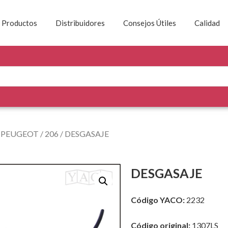
Productos
Distribuidores
Consejos Útiles
Calidad
/
PEUGEOT
/
206
/ DESGASAJE
DESGASAJE
Código YACO:
2232
Código original:
1307LS