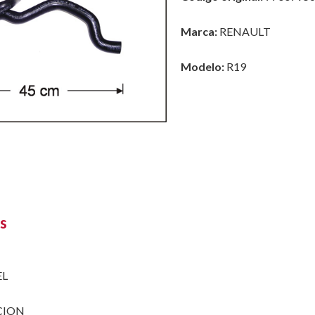
Marca:
RENAULT
Modelo:
R19
s
EL
CION