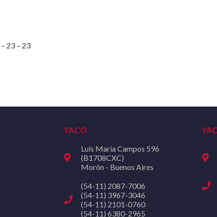
– 23 – 23
YACO
YA
Luis María Campos 596
(B1708CXC)
Morón - Buenos Aires
(54-11) 2087-7006
(54-11) 3967-3046
(54-11) 2101-0760
(54-11) 6380-2965