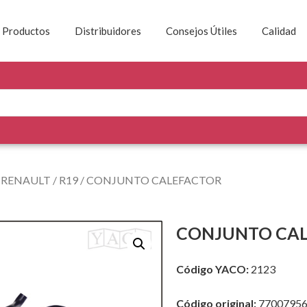
Productos
Distribuidores
Consejos Útiles
Calidad
/
RENAULT
/
R19
/ CONJUNTO CALEFACTOR
CONJUNTO CA
Código YACO:
2123
Código original:
7700795