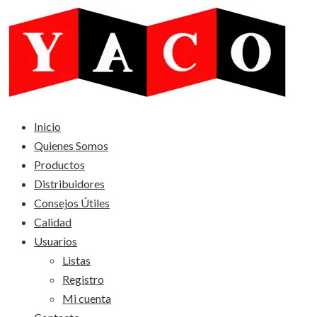
Saltar
al
contenido
Inicio
Quienes Somos
Productos
Distribuidores
Consejos Útiles
Calidad
Usuarios
Listas
Registro
Mi cuenta