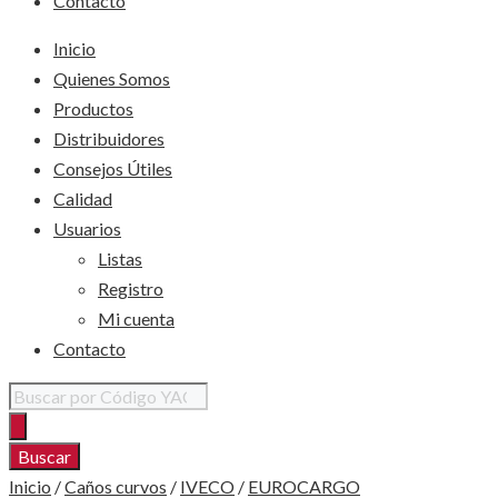
Contacto
Inicio
Quienes Somos
Productos
Distribuidores
Consejos Útiles
Calidad
Usuarios
Listas
Registro
Mi cuenta
Contacto
Búsqueda
de
productos
Buscar
Inicio
/
Caños curvos
/
IVECO
/
EUROCARGO