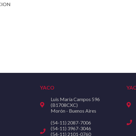
CION
YACO
YA
Luis María Campos 596
(B1708CXC)
Morón - Buenos Aires
(54-11) 2087-7006
(54-11) 3967-3046
(54-11) 2101-0760