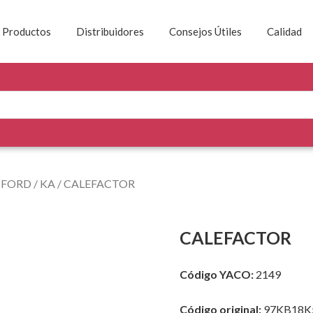
Productos
Distribuidores
Consejos Útiles
Calidad
/
FORD
/
KA
/ CALEFACTOR
CALEFACTOR
Código YACO:
2149
Código original:
97KB18K