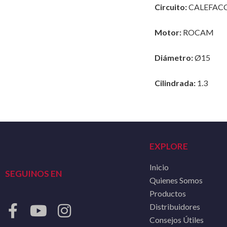
Circuito:
CALEFAC
Motor:
ROCAM
Diámetro:
Ø15
Cilindrada:
1.3
EXPLORE
Inicio
SEGUINOS EN
Quienes Somos
Productos
Distribuidores
Consejos Útiles