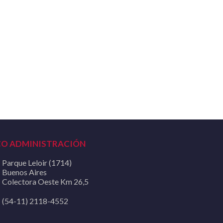
CO ADMINISTRACIÓN
Parque Leloir (1714)
Buenos Aires
Colectora Oeste Km 26,5
(54-11) 2118-4552